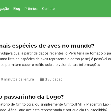
lgação
Blog
Prêmios
Contato
 mais espécies de aves no mundo?
vulgava que, a partir de dados recentes, o Peru teria se tornado o p
a lista de espécies de aves representa e como (e se) é possível comp
s permitem saber e reflito sobre o valor de tais informações.
10 minutos de leitura
divulgação
o passarinho da Logo?
ratório de Ornitologia, ou simplesmente OrnitoUFMT / Piacentini Lab.
go. Afinal, que ave está representada e por que ela foi escolhida?