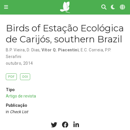
Birds of Estação Ecológica
de Carijós, southern Brazil
B.P. Vieira
,
D. Dias
,
Vítor Q. Piacentini
,
E.C. Correia
,
P.P.
Serafini
outubro, 2014
PDF
DOI
Tipo
Artigo de revista
Publicação
in
Check List