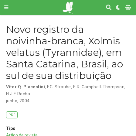
Novo registro da
noivinha-branca, Xolmis
velatus (Tyrannidae), em
Santa Catarina, Brasil, ao
sul de sua distribuição
Vítor Q. Piacentini
,
F.C. Straube
,
E.R. Campbell-Thompson
,
H.J.F. Rocha
junho, 2004
PDF
Tipo
Artigo de revista