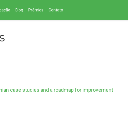
lgação
Blog
Prêmios
Contato
s
onian case studies and a roadmap for improvement