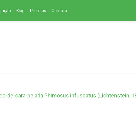
lgação
Blog
Prêmios
Contato
ico-de-cara-pelada Phimosus infuscatus (Lichtenstein, 18